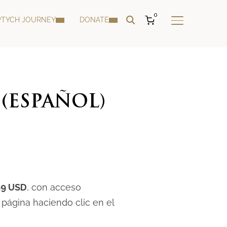
0
PTYCH JOURNEY
DONATE
TOGGLE SIDE
(ESPAÑOL)
99 USD
, con acceso
 página haciendo clic en el